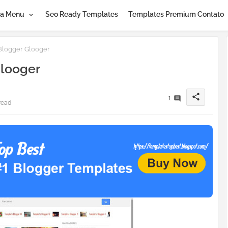
a Menu
Seo Ready Templates
Templates Premium Contato
Blogger Glooger
Glooger
share
1
read