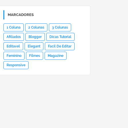
MARCADORES
1 Coluna
2 Colunas
3 Colunas
Afiliados
Blogger
Dicas Tutorial
Editavel
Elegant
Facil De Editar
Feminino
Filmes
Magazine
Responsive