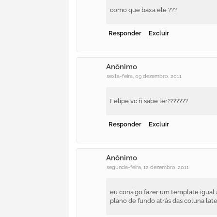
como que baxa ele ???
Responder
Excluir
Anônimo
sexta-feira, 09 dezembro, 2011
Felipe vc ñ sabe ler???????
Responder
Excluir
Anônimo
segunda-feira, 12 dezembro, 2011
eu consigo fazer um template igual 
plano de fundo atrás das coluna late