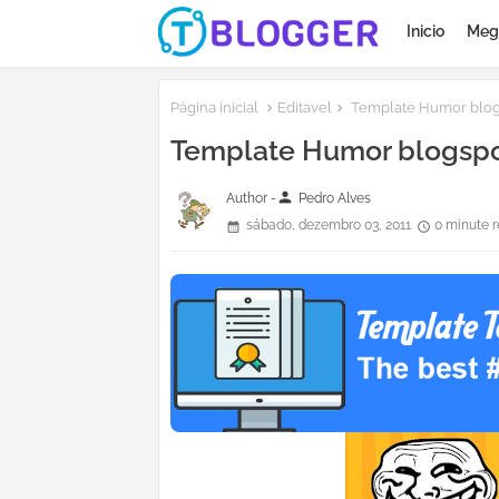
Inicio
Meg
Página inicial
Editavel
Template Humor blog
Template Humor blogsp
person
Author -
Pedro Alves
sábado, dezembro 03, 2011
0 minute 