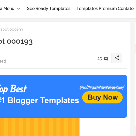
a Menu
Seo Ready Templates
Templates Premium Contato
spot 000193
ot 000193
share
25
read