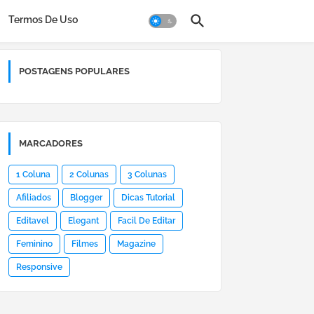
Termos De Uso
POSTAGENS POPULARES
MARCADORES
1 Coluna
2 Colunas
3 Colunas
Afiliados
Blogger
Dicas Tutorial
Editavel
Elegant
Facil De Editar
Feminino
Filmes
Magazine
Responsive