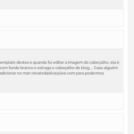
 template destes e quando fui editar a imagem do cabeçalho, ela é
a com fundo branco e estraga o cabeçalho do blog.... Caso alguém
 adicionar no msn renatodasilva@live.com para podermos