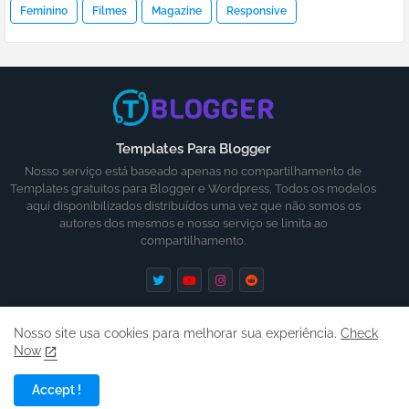
Feminino
Filmes
Magazine
Responsive
Templates Para Blogger
Nosso serviço está baseado apenas no compartilhamento de
Templates gratuitos para Blogger e Wordpress, Todos os modelos
aqui disponibilizados distribuídos uma vez que não somos os
autores dos mesmos e nosso serviço se limita ao
compartilhamento.
Nosso site usa cookies para melhorar sua experiência.
Check
Now
Inicio
Ajuda
Contato
Termos
Accept !
Copyright ©
2026