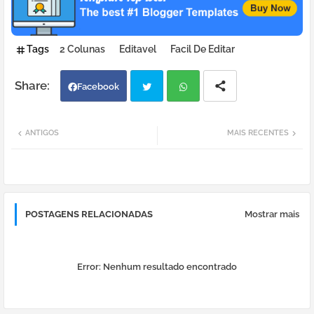
Tags
2 Colunas
Editavel
Facil De Editar
Facebook
Twi
Wh
ANTIGOS
MAIS RECENTES
tter
atsa
pp
POSTAGENS RELACIONADAS
Mostrar mais
Error:
Nenhum resultado encontrado