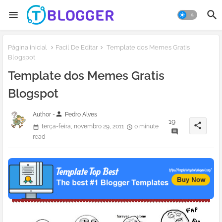
Página inicial
Facil De Editar
Template dos Memes Gratis
Blogspot
Template dos Memes Gratis
Blogspot
person
Author -
Pedro Alves
19
share
terça-feira, novembro 29, 2011
0 minute
read