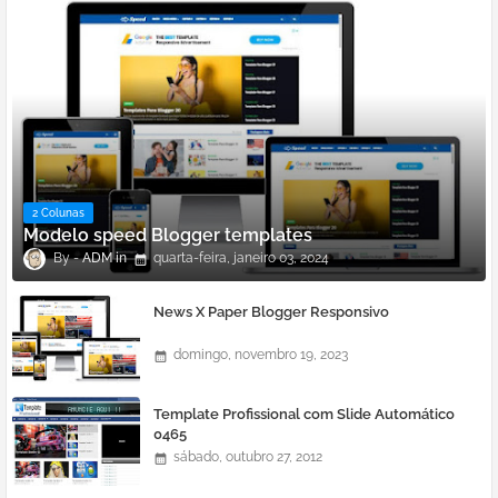
2 Colunas
Modelo speed Blogger templates
ADM
quarta-feira, janeiro 03, 2024
News X Paper Blogger Responsivo
domingo, novembro 19, 2023
Template Profissional com Slide Automático
0465
sábado, outubro 27, 2012