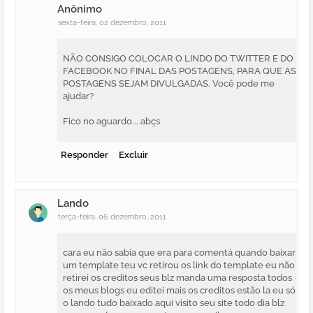
Anônimo
sexta-feira, 02 dezembro, 2011
NÃO CONSIGO COLOCAR O LINDO DO TWITTER E DO
FACEBOOK NO FINAL DAS POSTAGENS, PARA QUE AS
POSTAGENS SEJAM DIVULGADAS. Você pode me
ajudar?
Fico no aguardo... abçs
Responder
Excluir
Lando
terça-feira, 06 dezembro, 2011
cara eu não sabia que era para comentá quando baixar
um template teu vc retirou os link do template eu não
retirei os creditos seus blz manda uma resposta todos
os meus blogs eu editei mais os creditos estão la eu só
o lando tudo baixado aqui visito seu site todo dia blz