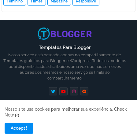
Feminino
Filmes
Magazine
Responsive
Templates Para Blogger
Nosso serviço está baseado apenas no compartilhamento de
Templates gratuitos para Blogger e Wordpress, Todos os modelos
aqui disponibilizados distribuídos uma vez que não somos os
autores dos mesmos e nosso serviço se limita ao
compartilhamento.
Nosso site usa cookies para melhorar sua experiência.
Check
Now
Inicio
Ajuda
Contato
Termos
Accept !
Copyright ©
2026