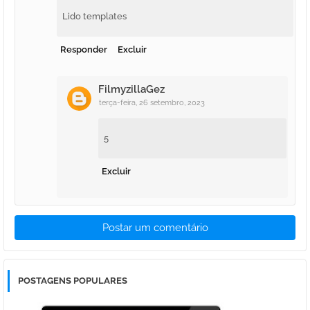
Lido templates
Responder
Excluir
FilmyzillaGez
terça-feira, 26 setembro, 2023
5
Excluir
Postar um comentário
POSTAGENS POPULARES