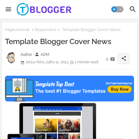
Página inicial
Responsive
Template Blogger Cover News
Template Blogger Cover News
person
Author -
ADM
share
0
terça-feira, julho 11, 2023
1 minute read