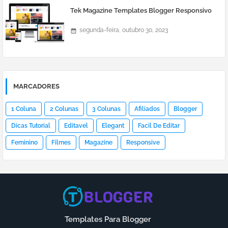
Tek Magazine Templates Blogger Responsivo
segunda-feira, outubro 30, 2023
MARCADORES
1 Coluna
2 Colunas
3 Colunas
Afiliados
Blogger
Dicas Tutorial
Editavel
Elegant
Facil De Editar
Feminino
Filmes
Magazine
Responsive
Templates Para Blogger