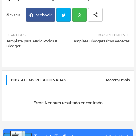
Facebook
Twi
Wh
ANTIGOS
MAIS RECENTES
Template para Audio Podcast
Template Blogger Dicas Receitas
tter
atsa
Blogger
pp
POSTAGENS RELACIONADAS
Mostrar mais
Error:
Nenhum resultado encontrado