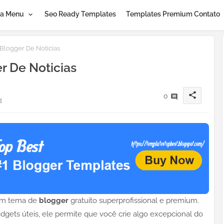
a Menu
Seo Ready Templates
Templates Premium Contato
Blogger De Noticias
r De Noticias
share
0
d
um tema de
blogger
gratuito superprofissional e premium.
gets úteis, ele permite que você crie algo excepcional do