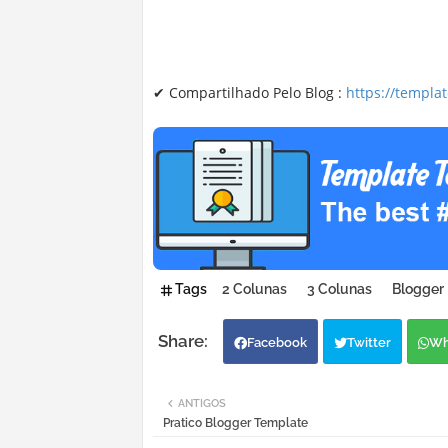
✔ Compartilhado Pelo Blog :
https://templa
Tags
2 Colunas
3 Colunas
Blogger
Facebook
Twitter
Wh
ANTIGOS
Pratico Blogger Template