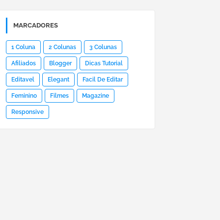
MARCADORES
1 Coluna
2 Colunas
3 Colunas
Afiliados
Blogger
Dicas Tutorial
Editavel
Elegant
Facil De Editar
Feminino
Filmes
Magazine
Responsive