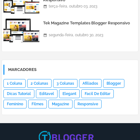
terça-feira, outubro 03, 2023
Tek Magazine Templates Blogger Responsivo
segunda-feira, outubro 30, 2023
MARCADORES
1 Coluna
2 Colunas
3 Colunas
Afiliados
Blogger
Dicas Tutorial
Editavel
Elegant
Facil De Editar
Feminino
Filmes
Magazine
Responsive