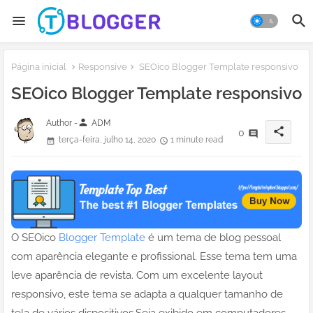
Página inicial
Responsive
SEOico Blogger Template responsivo
SEOico Blogger Template responsivo
person
Author -
ADM
share
0
terça-feira, julho 14, 2020
1 minute read
O SEOico
Blogger Template
é um tema de blog pessoal
com aparência elegante e profissional. Esse tema tem uma
leve aparência de revista. Com um excelente layout
responsivo, este tema se adapta a qualquer tamanho de
tela de vários dispositivos.Seja exibido em computadores,