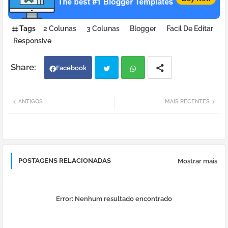
Tags
2 Colunas
3 Colunas
Blogger
Facil De Editar
Responsive
Facebook
Twi
Wh
ANTIGOS
MAIS RECENTES
tter
atsa
pp
POSTAGENS RELACIONADAS
Mostrar mais
Error:
Nenhum resultado encontrado