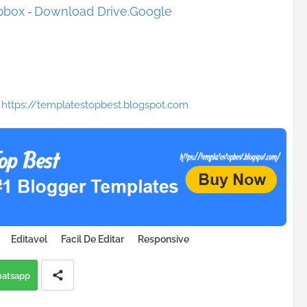
pbox
Download Drive.Google
-
:
https://templatestopbest.blogspot.com
Editavel
Facil De Editar
Responsive
atsapp