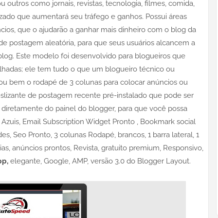
 outros como jornais, revistas, tecnologia, filmes, comida,
izado que aumentará seu tráfego e ganhos. Possui áreas
cios, que o ajudarão a ganhar mais dinheiro com o blog da
 de postagem aleatória, para que seus usuários alcancem a
og. Este modelo foi desenvolvido para blogueiros que
lhadas; ele tem tudo o que um blogueiro técnico ou
nou bem o rodapé de 3 colunas para colocar anúncios ou
eslizante de postagem recente pré-instalado que pode ser
diretamente do painel do blogger, para que você possa
 Azuis, Email Subscription Widget Pronto , Bookmark social
s, Seo Pronto, 3 colunas Rodapé, brancos, 1 barra lateral, 1
tícias, anúncios prontos, Revista, gratuito premium, Responsivo,
pp,
elegante, Google, AMP, versão 3.0 do Blogger Layout.