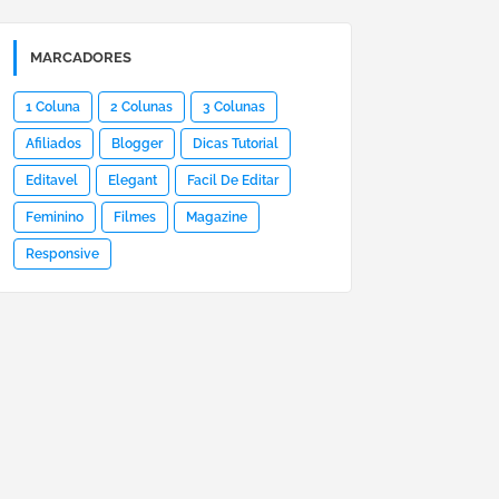
MARCADORES
1 Coluna
2 Colunas
3 Colunas
Afiliados
Blogger
Dicas Tutorial
Editavel
Elegant
Facil De Editar
Feminino
Filmes
Magazine
Responsive