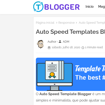
Inicio
Meg
Página inicial
Responsive
Auto Speed Templ
Auto Speed Templates B
person
Author -
ADM
sábado, julho 18, 2020
1 minute read
O
Auto Speed Template Blogger
é um mo
simples e minimalista, que pode ajustar su