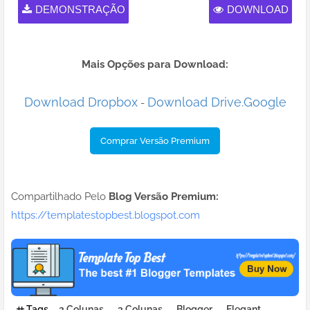
DEMONSTRAÇÃO
DOWNLOAD
Mais Opções para Download:
Download Dropbox
Download Drive.Google
-
Comprar Versão Premium
Compartilhado Pelo
Blog Versão Premium:
https://templatestopbest.blogspot.com
Tags
2 Colunas
3 Colunas
Blogger
Elegant