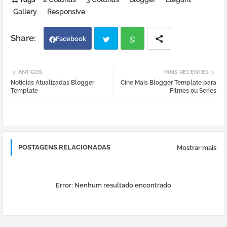
Gallery
Responsive
Facebook
Twi
Wh
ANTIGOS
MAIS RECENTES
Noticias Atualizadas Blogger
Cine Mais Blogger Template para
tter
atsa
Template
Filmes ou Series
pp
POSTAGENS RELACIONADAS
Mostrar mais
Error:
Nenhum resultado encontrado