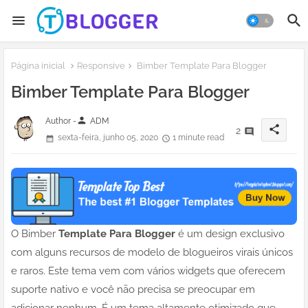
Página inicial
Responsive
Bimber Template Para Blogger
Bimber Template Para Blogger
person
Author -
ADM
share
2
sexta-feira, junho 05, 2020
1 minute read
O Bimber
Template Para Blogger
é um design exclusivo
com alguns recursos de modelo de blogueiros virais únicos
e raros. Este tema vem com vários widgets que oferecem
suporte nativo e você não precisa se preocupar em
adicionar nenhum. É um tema altamente otimizado que