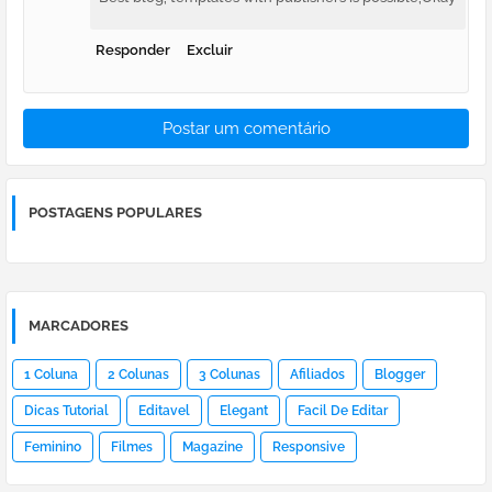
Responder
Excluir
Postar um comentário
POSTAGENS POPULARES
MARCADORES
1 Coluna
2 Colunas
3 Colunas
Afiliados
Blogger
Dicas Tutorial
Editavel
Elegant
Facil De Editar
Feminino
Filmes
Magazine
Responsive