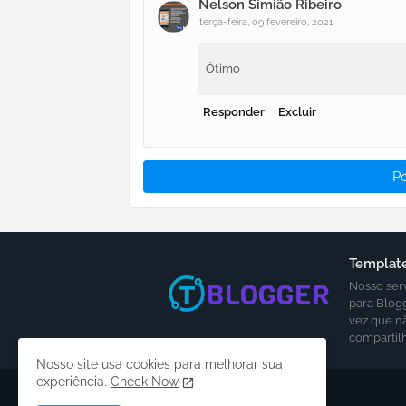
Nelson Simião Ribeiro
terça-feira, 09 fevereiro, 2021
Ótimo
Responder
Excluir
P
Template
Nosso ser
para Blog
vez que n
compartil
Nosso site usa cookies para melhorar sua
experiência.
Check Now