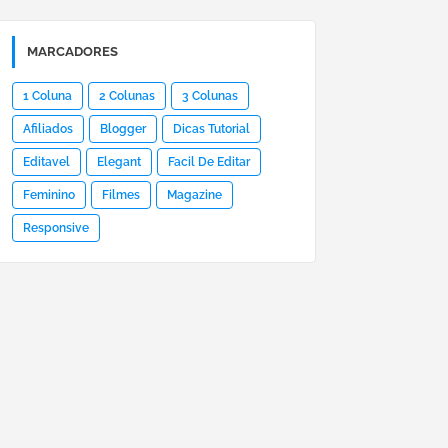
MARCADORES
1 Coluna
2 Colunas
3 Colunas
Afiliados
Blogger
Dicas Tutorial
Editavel
Elegant
Facil De Editar
Feminino
Filmes
Magazine
Responsive