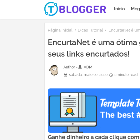
Inicio
Meg
Página inicial
Dicas Tutorial
EncurtaNet é uma
EncurtaNet é uma ótima 
seus links encurtados!
person
Author -
ADM
sábado, maio 02, 2020
1 minute read
Ganhe dinheiro a cada clique co