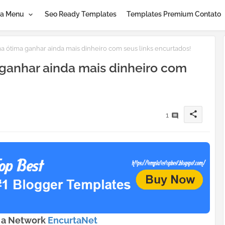
a Menu
Seo Ready Templates
Templates Premium Contato
 ótima ganhar ainda mais dinheiro com seus links encurtados!
ganhar ainda mais dinheiro com
share
1
m a Network
EncurtaNet