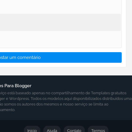
ostar um comentário
s Para Blogger
viço está baseado apenas no compartilhamento de Templates gratuitos
ger e Wordpress, Todos os modelos aqui disponibilizados distribuídos uma
ão somos os autores dos mesmos e nosso serviço se limita ao
hamento.
Inicio
Ajuda
Contato
Termos