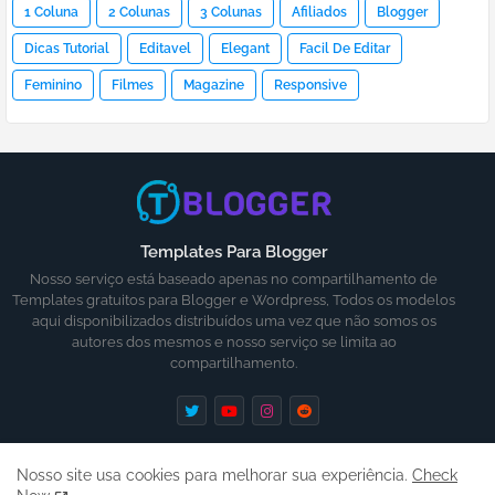
1 Coluna
2 Colunas
3 Colunas
Afiliados
Blogger
Dicas Tutorial
Editavel
Elegant
Facil De Editar
Feminino
Filmes
Magazine
Responsive
Templates Para Blogger
Nosso serviço está baseado apenas no compartilhamento de
Templates gratuitos para Blogger e Wordpress, Todos os modelos
aqui disponibilizados distribuídos uma vez que não somos os
autores dos mesmos e nosso serviço se limita ao
compartilhamento.
Nosso site usa cookies para melhorar sua experiência.
Check