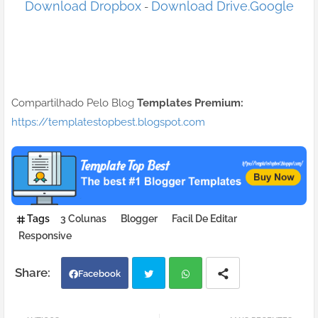
Download Dropbox
Download Drive.Google
-
Compartilhado Pelo Blog
Templates Premium:
https://templatestopbest.blogspot.com
Tags
3 Colunas
Blogger
Facil De Editar
Responsive
Facebook
Twi
Wh