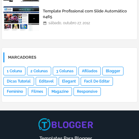
Template Profissional com Slide Automático
0465
sábado, outubro 27, 2012
MARCADORES
1 Coluna
2 Colunas
3 Colunas
Afiliados
Blogger
Dicas Tutorial
Editavel
Elegant
Facil De Editar
Feminino
Filmes
Magazine
Responsive
Templates Para Blogger