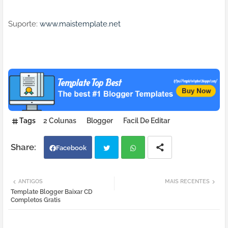
Suporte:
www.maistemplate.net
Tags
2 Colunas
Blogger
Facil De Editar
Facebook
Twi
Wh
ANTIGOS
MAIS RECENTES
Template Blogger Baixar CD
tter
atsa
Completos Gratis
pp