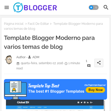
Página inicial
Facil De Editar
Template Blogger Moderno para
varios temas de blog
Template Blogger Moderno para
varios temas de blog
person
Author -
ADM
1
share
quarta-feira, setembro 07, 2016
1 minute
read