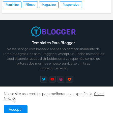
Feminino
Filmes
Magazine
Responsive
Templates Para Blogger
Nosso serviço está baseado apenas no compartilhamento de
Templates gratuitos para Blogger e Wordpress, Todos os modelos
aqui disponibilizados distribuídos uma vez que não somos os
autores dos mesmos e nosso serviço se limita ao
compartilhamento.
Nosso site usa cookies para melhorar sua experiência.
Check
Now
Inicio
Ajuda
Contato
Termos
Accept !
Copyright ©
2026