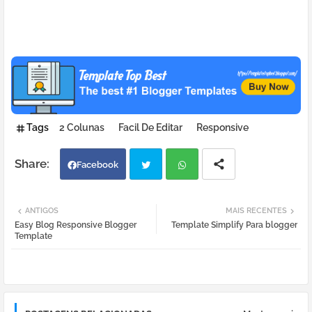
Tags
2 Colunas
Facil De Editar
Responsive
Facebook
Twi
Wh
ANTIGOS
MAIS RECENTES
Easy Blog Responsive Blogger
Template Simplify Para blogger
tter
atsa
Template
pp