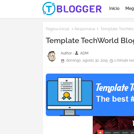
Inicio
Meg
Página inicial
Responsive
Template TechWor
Template TechWorld Blo
person
Author -
ADM
domingo, agosto 30, 2015
1 minute re