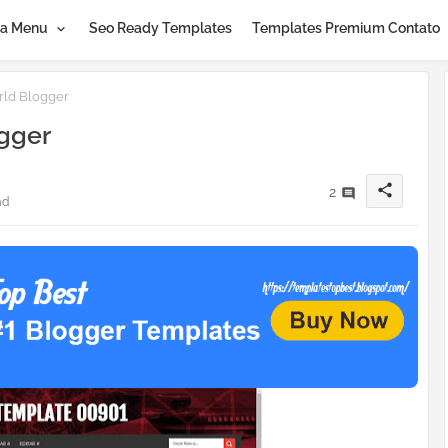
a Menu
Seo Ready Templates
Templates Premium Contato
ld Blogger
gger
share
2
ad