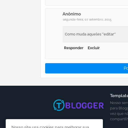
Anônimo
segunda-feira, 07 setembro, 2015
Como muda aqueles ''editar''
Responder
Excluir
P
Template
Nosso ser
para Blog
vez que n
compartil
Nosso site usa cookies para melhorar sua