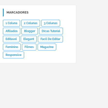
MARCADORES
1 Coluna
2 Colunas
3 Colunas
Afiliados
Blogger
Dicas Tutorial
Editavel
Elegant
Facil De Editar
Feminino
Filmes
Magazine
Responsive