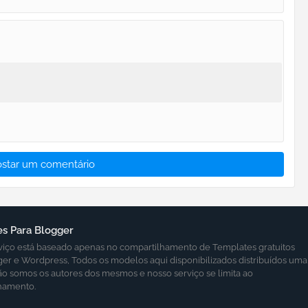
ostar um comentário
s Para Blogger
viço está baseado apenas no compartilhamento de Templates gratuitos
ger e Wordpress, Todos os modelos aqui disponibilizados distribuídos uma
ão somos os autores dos mesmos e nosso serviço se limita ao
hamento.