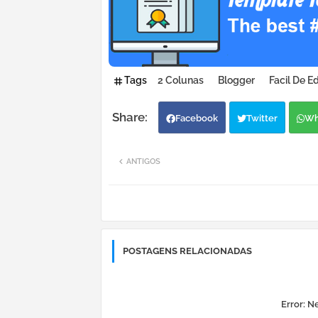
Tags
2 Colunas
Blogger
Facil De Ed
Facebook
Twitter
Wh
ANTIGOS
POSTAGENS RELACIONADAS
Error:
Ne