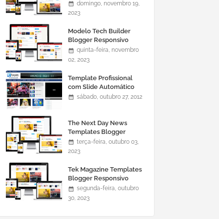
domingo, novembro 19,
2023
Modelo Tech Builder
Blogger Responsivo
quinta-feira, novembro
02, 2023
Template Profissional
com Slide Automático
0465
sábado, outubro 27, 2012
The Next Day News
Templates Blogger
Responsivo
terça-feira, outubro 03,
2023
Tek Magazine Templates
Blogger Responsivo
segunda-feira, outubro
30, 2023