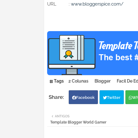
URL :
www.bloggerspice.com/
Tags
2 Colunas
Blogger
Facil De Ed
Facebook
Twitter
Wh
ANTIGOS
Template Blogger World Gamer