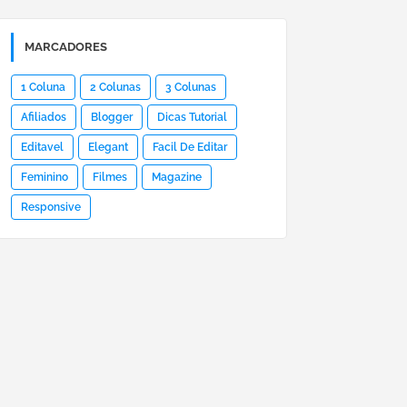
MARCADORES
1 Coluna
2 Colunas
3 Colunas
Afiliados
Blogger
Dicas Tutorial
Editavel
Elegant
Facil De Editar
Feminino
Filmes
Magazine
Responsive