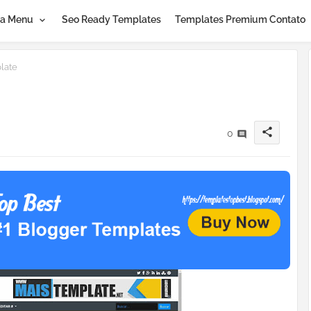
a Menu
Seo Ready Templates
Templates Premium Contato
late
share
0