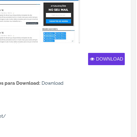
DOWNLOAD
s para Download:
Download
et/