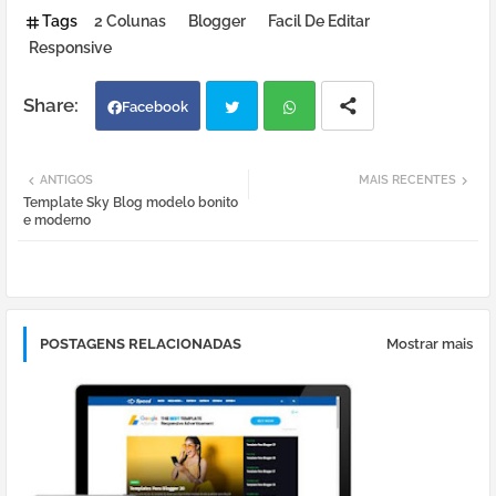
Tags
2 Colunas
Blogger
Facil De Editar
Responsive
Facebook
Twi
Wh
ANTIGOS
MAIS RECENTES
Template Sky Blog modelo bonito
tter
atsa
e moderno
pp
POSTAGENS RELACIONADAS
Mostrar mais