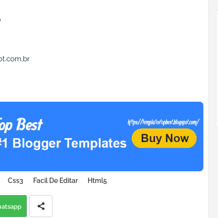
o
ot.com.br
Css3
Facil De Editar
Html5
atsapp