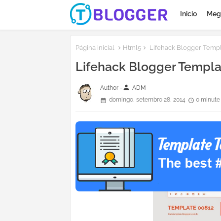
Inicio
Meg
Página inicial
Html5
Lifehack Blogger Templ
Lifehack Blogger Templa
person
Author -
ADM
domingo, setembro 28, 2014
0 minute