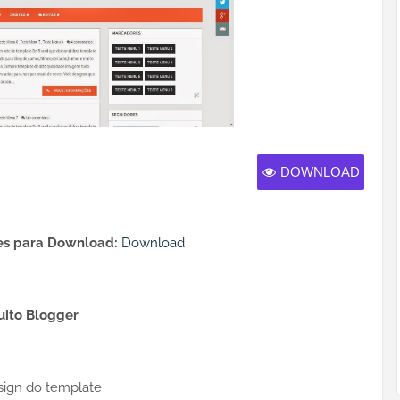
DOWNLOAD
s para Download:
Download
uito Blogger
sign do template