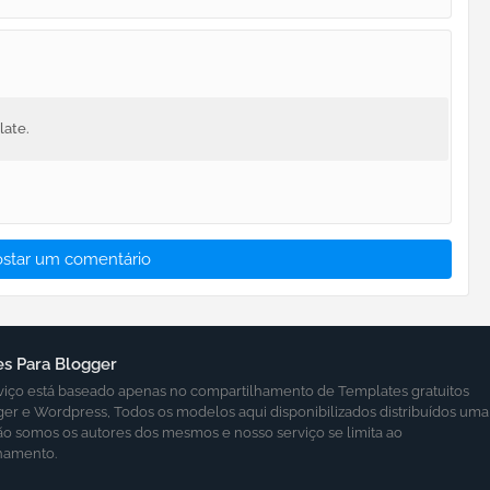
late.
ostar um comentário
s Para Blogger
viço está baseado apenas no compartilhamento de Templates gratuitos
ger e Wordpress, Todos os modelos aqui disponibilizados distribuídos uma
ão somos os autores dos mesmos e nosso serviço se limita ao
hamento.