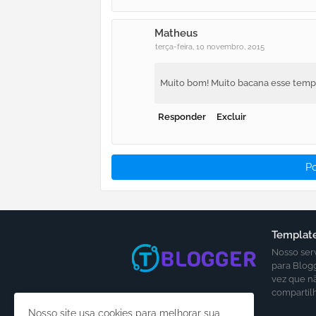
Matheus
terça-feira, 10 novembro, 2015
Muito bom! Muito bacana esse temp
Responder
Excluir
P
Template
Nosso ser
para Blog
vez que n
compartil
Nosso site usa cookies para melhorar sua