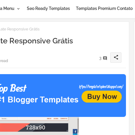
a Menu
Seo Ready Templates
Templates Premium Contato
ate Responsive Grátis
te Responsive Grátis
share
3
 read