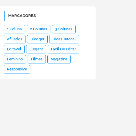
MARCADORES
1 Coluna
2 Colunas
3 Colunas
Afiliados
Blogger
Dicas Tutorial
Editavel
Elegant
Facil De Editar
Feminino
Filmes
Magazine
Responsive