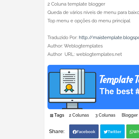
2 Coluna template blogger
Queda de vários níveis de menu para baix
Top menu e opções do menu principal
Traduzido Por:
http://maistemplate.blogsp
Author: Weblogtemplates
Author URL: weblogtemplates.net
Tags
2 Colunas
3 Colunas
Blogger
Facebook
Twitter
Wh