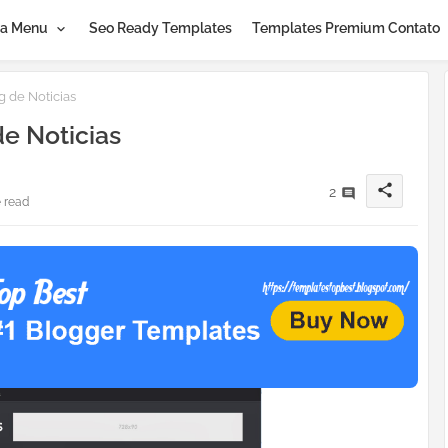
a Menu
Seo Ready Templates
Templates Premium Contato
 de Noticias
e Noticias
share
2
 read