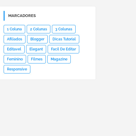
MARCADORES
1 Coluna
2 Colunas
3 Colunas
Afiliados
Blogger
Dicas Tutorial
Editavel
Elegant
Facil De Editar
Feminino
Filmes
Magazine
Responsive