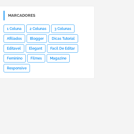
MARCADORES
1 Coluna
2 Colunas
3 Colunas
Afiliados
Blogger
Dicas Tutorial
Editavel
Elegant
Facil De Editar
Feminino
Filmes
Magazine
Responsive