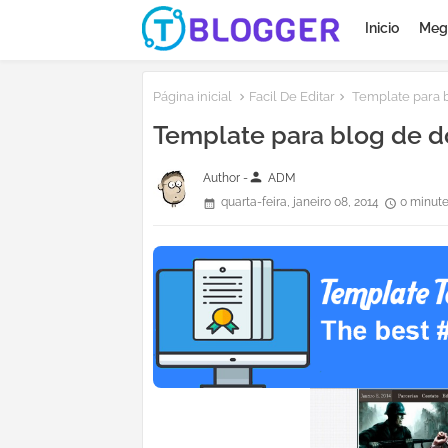
Inicio
Meg
Página inicial
Facil De Editar
Template para 
Template para blog de d
person
Author -
ADM
quarta-feira, janeiro 08, 2014
0 minute