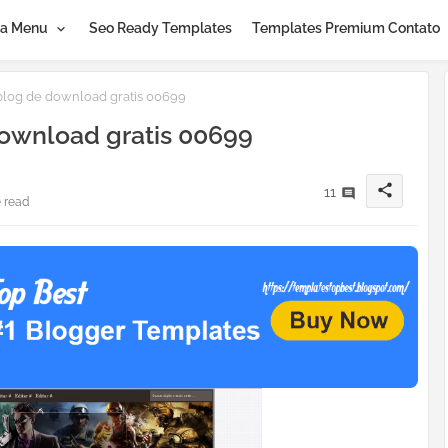
a Menu
Seo Ready Templates
Templates Premium Contato
blog de download gratis 00699
ownload gratis 00699
share
11
 read