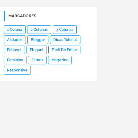
MARCADORES
1 Coluna
2 Colunas
3 Colunas
Afiliados
Blogger
Dicas Tutorial
Editavel
Elegant
Facil De Editar
Feminino
Filmes
Magazine
Responsive