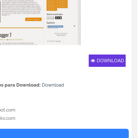
DOWNLOAD
s para Download:
Download
emplateparablogspot.com
cks.com