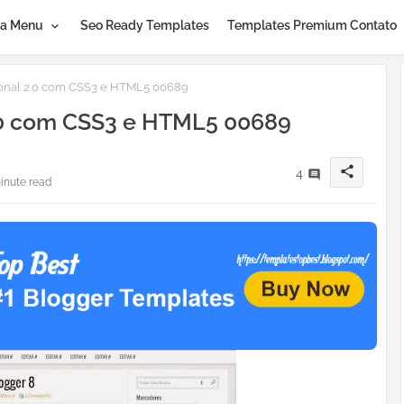
a Menu
Seo Ready Templates
Templates Premium Contato
onal 2.0 com CSS3 e HTML5 00689
.0 com CSS3 e HTML5 00689
share
4
inute read