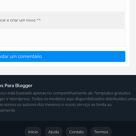
rar e criar um novo ^^
ostar um comentário
s Para Blogger
viço está baseado apenas no compartilhamento de Templates gratuitos
ger e Wordpress, Todos os modelos aqui disponibilizados distribuídos uma
ão somos os autores dos mesmos e nosso serviço se limita ao
hamento.
Inicio
Ajuda
Contato
Termos