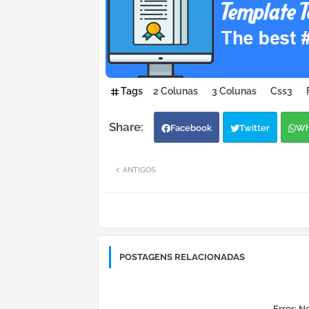
Tags
2 Colunas
3 Colunas
Css3
Facebook
Twitter
Wh
ANTIGOS
POSTAGENS RELACIONADAS
Error:
Ne