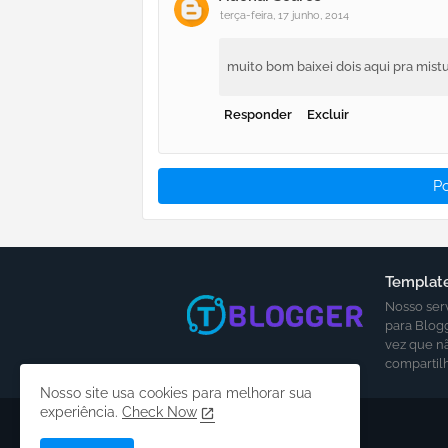
terça-feira, 17 junho, 2014
muito bom baixei dois aqui pra mistu
Responder
Excluir
P
Template
Nosso ser
para Blog
vez que n
compartil
Nosso site usa cookies para melhorar sua
experiência.
Check Now