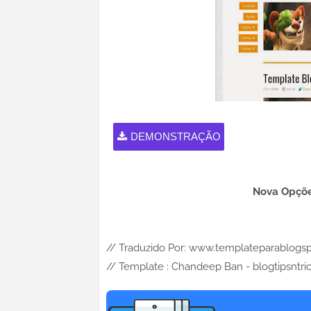
DEMONSTRAÇÃO
Nova Opçõe
// Traduzido Por: www.t
// Template : Chandeep Ban - blogtipsntri