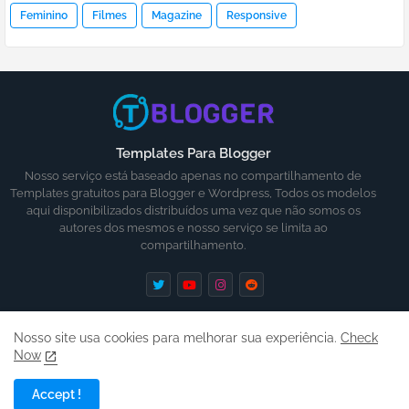
Feminino
Filmes
Magazine
Responsive
Templates Para Blogger
Nosso serviço está baseado apenas no compartilhamento de
Templates gratuitos para Blogger e Wordpress, Todos os modelos
aqui disponibilizados distribuídos uma vez que não somos os
autores dos mesmos e nosso serviço se limita ao
compartilhamento.
Nosso site usa cookies para melhorar sua experiência.
Check
Now
Inicio
Ajuda
Contato
Termos
Accept !
Copyright ©
2026