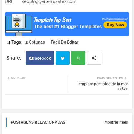
URL: seobloggertemplates.com
Tags
2 Colunas
Facil De Editar
Facebook
Twi
Wh
ANTIGOS
MAIS RECENTES
Template para blog de humor
tter
atsa
00672
pp
POSTAGENS RELACIONADAS
Mostrar mais