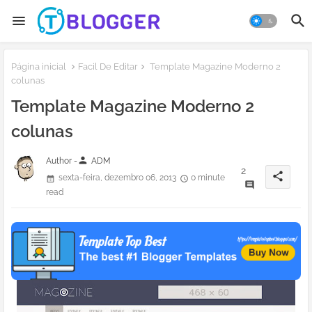
Página inicial
Facil De Editar
Template Magazine Moderno 2
colunas
Template Magazine Moderno 2
colunas
person
Author -
ADM
2
share
sexta-feira, dezembro 06, 2013
0 minute
read