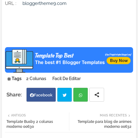
URL :
bloggertheme9.com
Tags
2 Colunas
Facil De Editar
Facebook
Twi
Wh
ANTIGOS
MAIS RECENTES
Template Busby 2 colunas
Template para blog de animes
tter
atsa
moderno 00630
moderno 00632
pp