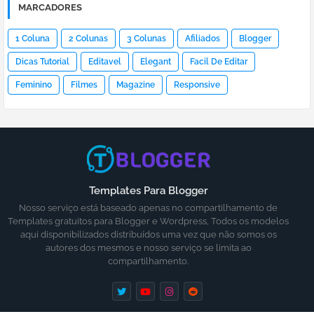
MARCADORES
1 Coluna
2 Colunas
3 Colunas
Afiliados
Blogger
Dicas Tutorial
Editavel
Elegant
Facil De Editar
Feminino
Filmes
Magazine
Responsive
Templates Para Blogger
Nosso serviço está baseado apenas no compartilhamento de
Templates gratuitos para Blogger e Wordpress, Todos os modelos
aqui disponibilizados distribuídos uma vez que não somos os
autores dos mesmos e nosso serviço se limita ao
compartilhamento.