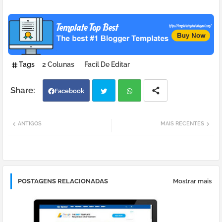
Tags
2 Colunas
Facil De Editar
Facebook
Twi
Wh
ANTIGOS
MAIS RECENTES
tter
atsa
pp
POSTAGENS RELACIONADAS
Mostrar mais