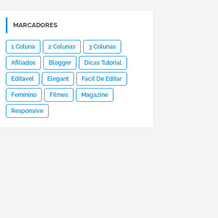
MARCADORES
1 Coluna
2 Colunas
3 Colunas
Afiliados
Blogger
Dicas Tutorial
Editavel
Elegant
Facil De Editar
Feminino
Filmes
Magazine
Responsive