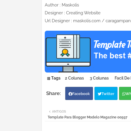
Author : Maskolis
Designer : Creating Website
Url Designer : maskolis.com / caragampa
Tags
2 Colunas
3 Colunas
Facil De 
Facebook
Twitter
Wh
ANTIGOS
Template Para Blogger Modelo Magazine 00597