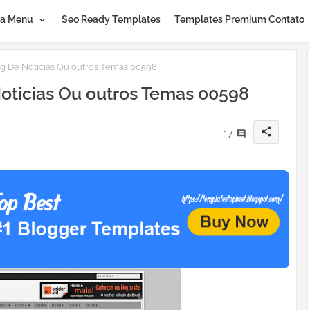
a Menu
Seo Ready Templates
Templates Premium Contato
g De Noticias Ou outros Temas 00598
oticias Ou outros Temas 00598
share
17