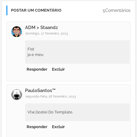
5Comentários
POSTAR UM COMENTÁRIO
ADM > Staandz
domingo, 17 fevereiro, 2013
Fist
ja e meu
Responder
Excluir
PauloSantos™
segunda-feira, 18 fevereiro, 2013
Vlw,Gostei Do Template.
Responder
Excluir