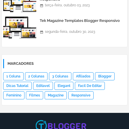
terça-feira, outubro 03, 2023
Tek Magazine Templates Blogger Responsivo
segunda-feira, outubro 30, 2023
MARCADORES
1 Coluna
2 Colunas
3 Colunas
Afiliados
Blogger
Dicas Tutorial
Editavel
Elegant
Facil De Editar
Feminino
Filmes
Magazine
Responsive