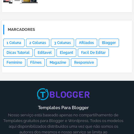
MARCADORES
1 Coluna
2 Colunas
3 Colunas
Afiliados
Blogger
Dicas Tutorial
Editavel
Elegant
Facil De Editar
Feminino
Filmes
Magazine
Responsive
Templates Para Blogger
Nosso serviço está baseado apenas no compartilhamento de
Templates gratuitos para Blogger e Wordpress, Todos os modelos
aqui disponibilizados distribuídos uma vez que não somos os
autores dos mesmos e nosso serviço se limita ao