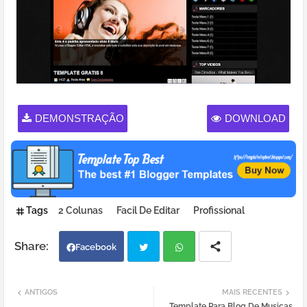
DEMONSTRAÇÃO
DOWNLOAD
Tags
2 Colunas
Facil De Editar
Profissional
Facebook
Twi
Wh
ANTIGOS
MAIS RECENTES
Template Para Blog De Musicas