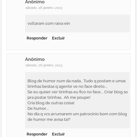
Anônimo
sábado, 26 janeiro, 2013
voltaram com raiva ein
Responder
Excluir
Anônimo
sábado, 26 janeiro, 2013
Blog de humor num da nada.. Tudo q postam e umas
tirinhas bestas q agente ve no face direto...
Se eu quiser ver tirinhas eu fico no face... Criar blog so
pra postar tirinhas.. Ah me poupe!
Cria blog de outras coisa!
De humor...
No dia q vcs arrumarem um patrocinio bom com blog
de humor me avisa ta!?
Responder
Excluir