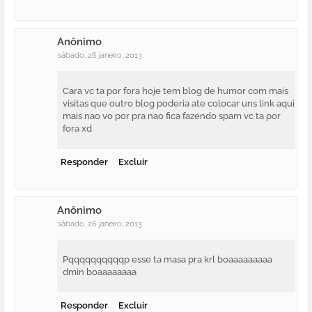
Anônimo
sábado, 26 janeiro, 2013
Cara vc ta por fora hoje tem blog de humor com mais
visitas que outro blog poderia ate colocar uns link aqui
mais nao vo por pra nao fica fazendo spam vc ta por
fora xd
Responder
Excluir
Anônimo
sábado, 26 janeiro, 2013
Pqqqqqqqqqqp esse ta masa pra krl boaaaaaaaaa
dmin boaaaaaaaa
Responder
Excluir