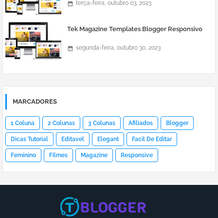
terça-feira, outubro 03, 2023
Tek Magazine Templates Blogger Responsivo
segunda-feira, outubro 30, 2023
MARCADORES
1 Coluna
2 Colunas
3 Colunas
Afiliados
Blogger
Dicas Tutorial
Editavel
Elegant
Facil De Editar
Feminino
Filmes
Magazine
Responsive