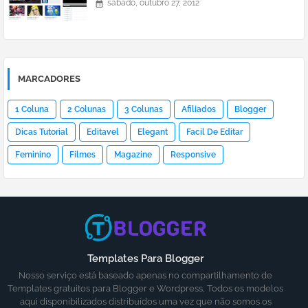
sábado, outubro 27, 2012
MARCADORES
1 Coluna
2 Colunas
3 Colunas
Afiliados
Blogger
Dicas Tutorial
Editavel
Elegant
Facil De Editar
Feminino
Filmes
Magazine
Responsive
Templates Para Blogger
Nosso serviço está baseado apenas no compartilhamento de
Templates gratuitos para Blogger e Wordpress, Todos os modelos
aqui disponibilizados distribuídos uma vez que não somos os