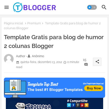
Página inicial
Premium
Template Gratis para blog de humor 2
colunas Blogger
Template Gratis para blog de humor
2 colunas Blogger
person
Author -
Anônimo
15
share
quinta-feira, dezembro 13, 2012
0 minute
read