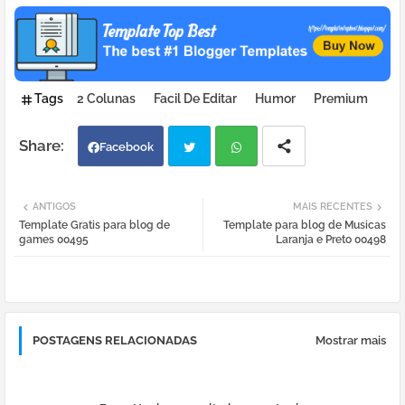
Tags
2 Colunas
Facil De Editar
Humor
Premium
Facebook
Twi
Wh
ANTIGOS
MAIS RECENTES
Template Gratis para blog de
Template para blog de Musicas
tter
atsa
games 00495
Laranja e Preto 00498
pp
POSTAGENS RELACIONADAS
Mostrar mais