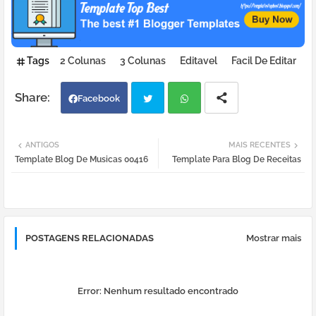
Tags
2 Colunas
3 Colunas
Editavel
Facil De Editar
Facebook
Twi
Wh
ANTIGOS
MAIS RECENTES
Template Blog De Musicas 00416
Template Para Blog De Receitas
tter
atsa
pp
POSTAGENS RELACIONADAS
Mostrar mais
Error:
Nenhum resultado encontrado