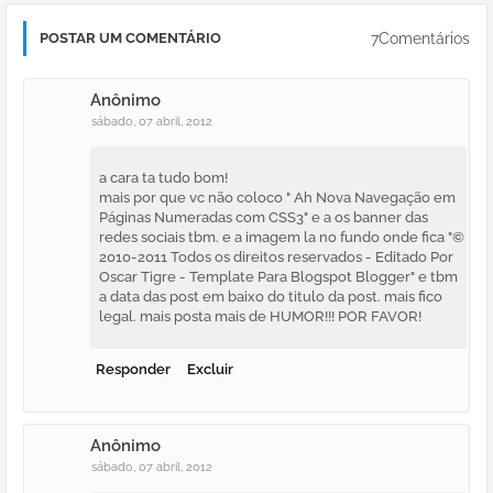
7Comentários
POSTAR UM COMENTÁRIO
Anônimo
sábado, 07 abril, 2012
a cara ta tudo bom!
mais por que vc não coloco " Ah Nova Navegação em
Páginas Numeradas com CSS3" e a os banner das
redes sociais tbm. e a imagem la no fundo onde fica "©
2010-2011 Todos os direitos reservados - Editado Por
Oscar Tigre - Template Para Blogspot Blogger" e tbm
a data das post em baixo do titulo da post. mais fico
legal. mais posta mais de HUMOR!!! POR FAVOR!
Responder
Excluir
Anônimo
sábado, 07 abril, 2012