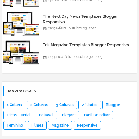
The Next Day News Templates Blogger
Responsivo
terça-feira, outubro 03, 2023
Tek Magazine Templates Blogger Responsivo
segunda-feira, outubro 30, 2023
MARCADORES
1 Coluna
2 Colunas
3 Colunas
Afiliados
Blogger
Dicas Tutorial
Editavel
Elegant
Facil De Editar
Feminino
Filmes
Magazine
Responsive