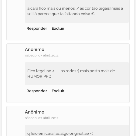
a cara fico mais ou menos :/ as cor tão legais! mais a
sei lá parece que ta faltando coisa :S
Responder
Excluir
Anônimo
sábado, 07 abril, 2012
Fico legal no <--- as redes :) mais posta mais de
HUMOR PF ;)
Responder
Excluir
Anônimo
sábado, 07 abril, 2012
q feio em cara faz algo original ae =(