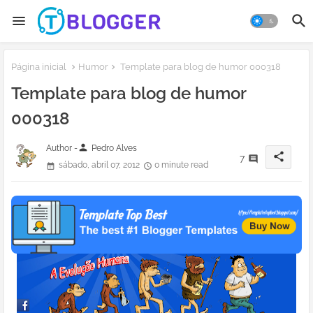
Página inicial
Humor
Template para blog de humor 000318
Template para blog de humor
000318
person
Author -
Pedro Alves
share
7
sábado, abril 07, 2012
0 minute read