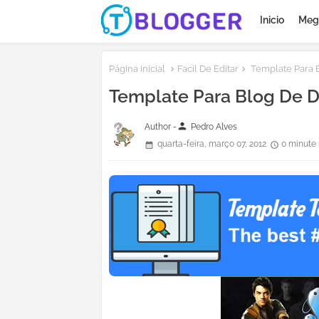
Inicio
Meg
Página inicial
Facil De Editar
Template Para 
Template Para Blog De 
person
Author -
Pedro Alves
quarta-feira, março 07, 2012
0 minute