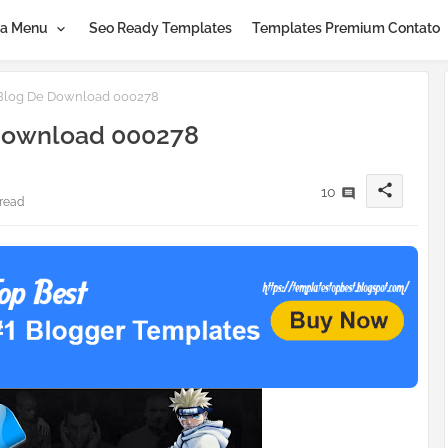
a Menu
Seo Ready Templates
Templates Premium Contato
Blog De Download 000278
Download 000278
share
10
 read