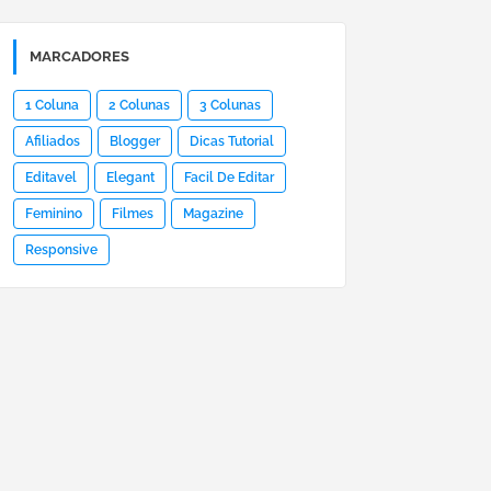
MARCADORES
1 Coluna
2 Colunas
3 Colunas
Afiliados
Blogger
Dicas Tutorial
Editavel
Elegant
Facil De Editar
Feminino
Filmes
Magazine
Responsive