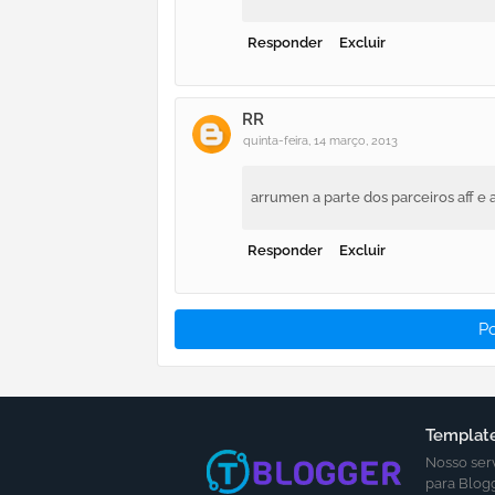
Responder
Excluir
RR
quinta-feira, 14 março, 2013
arrumen a parte dos parceiros aff e 
Responder
Excluir
P
Template
Nosso ser
para Blog