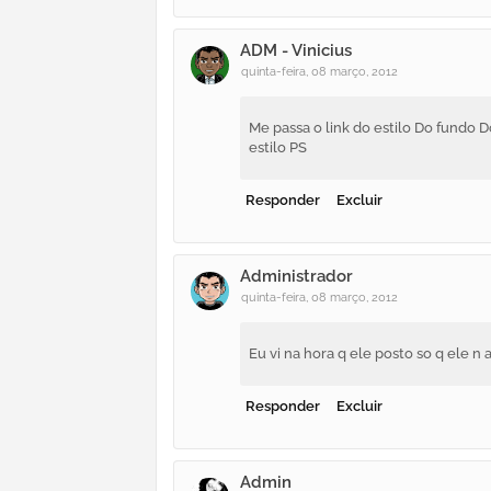
ADM - Vinicius
quinta-feira, 08 março, 2012
Me passa o link do estilo Do fundo
estilo PS
Responder
Excluir
Administrador
quinta-feira, 08 março, 2012
Eu vi na hora q ele posto so q ele n
Responder
Excluir
Admin