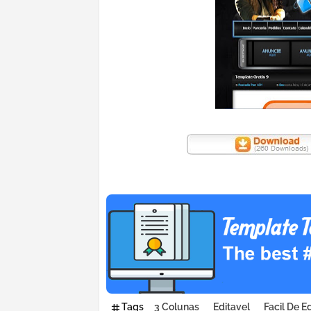
Tags
3 Colunas
Editavel
Facil De Ed