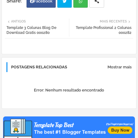
Facebook
Twi
Wh
ANTIGOS
MAIS RECENTES
Template 3 Colunas Blog De
Template Profissional 2 Colunas
tter
atsa
Download Gratis 000280
000282
pp
POSTAGENS RELACIONADAS
Mostrar mais
Error:
Nenhum resultado encontrado