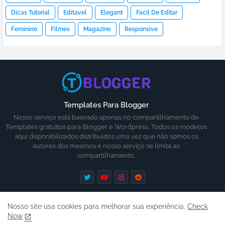
Dicas Tutorial
Editavel
Elegant
Facil De Editar
Feminino
Filmes
Magazine
Responsive
Templates Para Blogger
Nosso serviço está baseado apenas no compartilhamento de
Templates gratuitos para Blogger e Wordpress, Todos os modelos
aqui disponibilizados distribuídos uma vez que não somos os
autores dos mesmos e nosso serviço se limita ao
compartilhamento.
Nosso site usa cookies para melhorar sua experiência.
Check
Now
Inicio
Ajuda
Contato
Termos