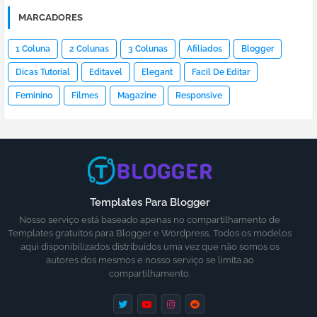
MARCADORES
1 Coluna
2 Colunas
3 Colunas
Afiliados
Blogger
Dicas Tutorial
Editavel
Elegant
Facil De Editar
Feminino
Filmes
Magazine
Responsive
Templates Para Blogger
Nosso serviço está baseado apenas no compartilhamento de
Templates gratuitos para Blogger e Wordpress, Todos os modelos
aqui disponibilizados distribuídos uma vez que não somos os
autores dos mesmos e nosso serviço se limita ao
compartilhamento.