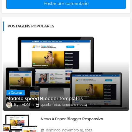
Postar um comentário
POSTAGENS POPULARES
2 Colunas
Modelo speed Blogger templates
ADM
quarta-feira, janeiro 03, 2024
News X Paper Blogger Responsivo
domingo, novembro 19, 2023