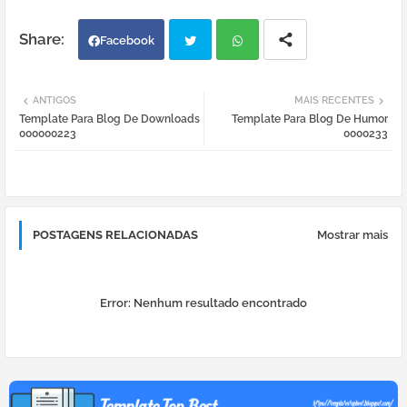
Facebook
Twi
Wh
ANTIGOS
MAIS RECENTES
Template Para Blog De Downloads
Template Para Blog De Humor
tter
atsa
000000223
0000233
pp
POSTAGENS RELACIONADAS
Mostrar mais
Error:
Nenhum resultado encontrado