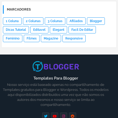
MARCADORES
1 Coluna
2 Colunas
3 Colunas
Afiliados
Blogger
Dicas Tutorial
Editavel
Elegant
Facil De Editar
Feminino
Filmes
Magazine
Responsive
Templates Para Blogger
Nosso serviço está baseado apenas no compartilhamento de
Templates gratuitos para Blogger e Wordpress, Todos os modelos
aqui disponibilizados distribuídos uma vez que não somos os
autores dos mesmos e nosso serviço se limita ao
compartilhamento.