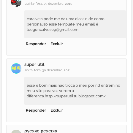
quinta-feira, 29 dezembro, 2011
cara vc n pode me da uma dicas n de como
personalizo esse template meu email é
leogoncalves09@gmail.com
Responder
Excluir
super útil
sexta-feira, 30 dezembro, 2011
esse e bom mais nao troca o meu por nd entrem no
meu site para vcs verem a
diferença.http://superutilsu.blogspot.com/
Responder
Excluir
ρуєяяє ρєяєιяα