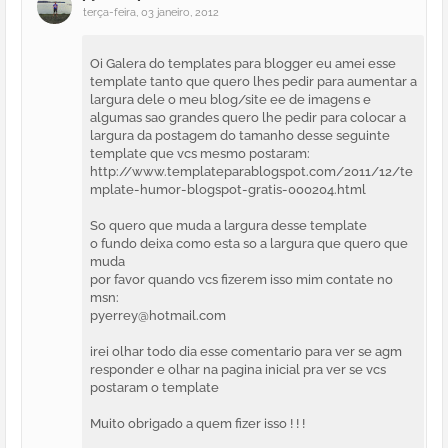
terça-feira, 03 janeiro, 2012
Oi Galera do templates para blogger eu amei esse
template tanto que quero lhes pedir para aumentar a
largura dele o meu blog/site ee de imagens e
algumas sao grandes quero lhe pedir para colocar a
largura da postagem do tamanho desse seguinte
template que vcs mesmo postaram:
http://www.templateparablogspot.com/2011/12/te
mplate-humor-blogspot-gratis-000204.html
So quero que muda a largura desse template
o fundo deixa como esta so a largura que quero que
muda
por favor quando vcs fizerem isso mim contate no
msn:
pyerrey@hotmail.com
irei olhar todo dia esse comentario para ver se agm
responder e olhar na pagina inicial pra ver se vcs
postaram o template
Muito obrigado a quem fizer isso ! ! !