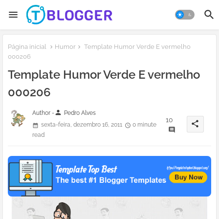
Página inicial
Humor
Template Humor Verde E vermelho
000206
Template Humor Verde E vermelho
000206
person
Author -
Pedro Alves
10
share
sexta-feira, dezembro 16, 2011
0 minute
read