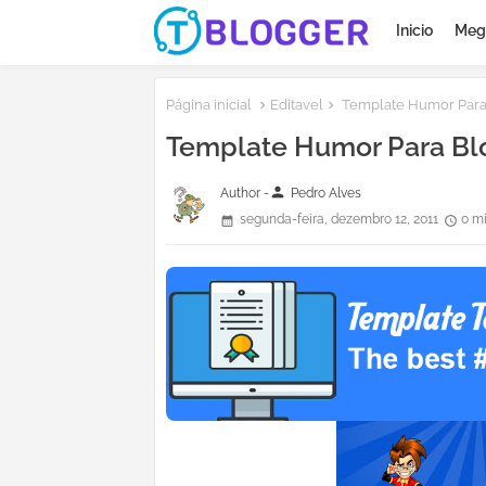
Inicio
Meg
Página inicial
Editavel
Template Humor Para 
Template Humor Para Bl
person
Author -
Pedro Alves
segunda-feira, dezembro 12, 2011
0 m