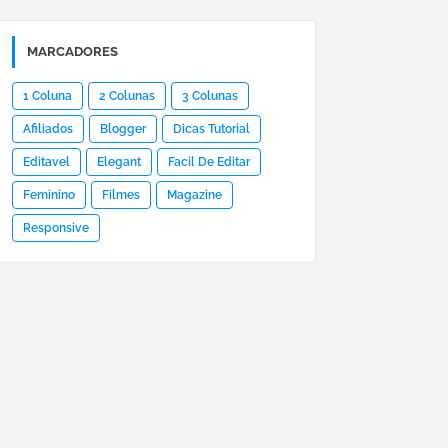
MARCADORES
1 Coluna
2 Colunas
3 Colunas
Afiliados
Blogger
Dicas Tutorial
Editavel
Elegant
Facil De Editar
Feminino
Filmes
Magazine
Responsive