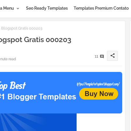
a Menu
Seo Ready Templates
Templates Premium Contato
Blogspot Gratis 000203
ogspot Gratis 000203
share
11
inute read