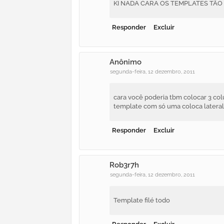
KI NADA CARA OS TEMPLATES TÃO
Responder
Excluir
Anônimo
segunda-feira, 12 dezembro, 2011
cara você poderia tbm colocar 3 col
template com só uma coloca lateral s
Responder
Excluir
Rob3r7h
segunda-feira, 12 dezembro, 2011
Template filé todo