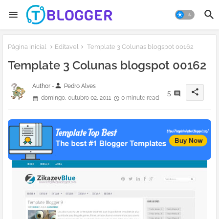
Página inicial
Editavel
Template 3 Colunas blogspot 00162
Template 3 Colunas blogspot 00162
person
Author -
Pedro Alves
share
5
domingo, outubro 02, 2011
0 minute read