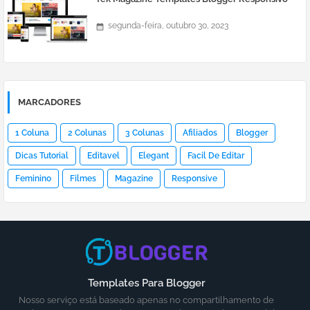
segunda-feira, outubro 30, 2023
MARCADORES
1 Coluna
2 Colunas
3 Colunas
Afiliados
Blogger
Dicas Tutorial
Editavel
Elegant
Facil De Editar
Feminino
Filmes
Magazine
Responsive
Templates Para Blogger
Nosso serviço está baseado apenas no compartilhamento de