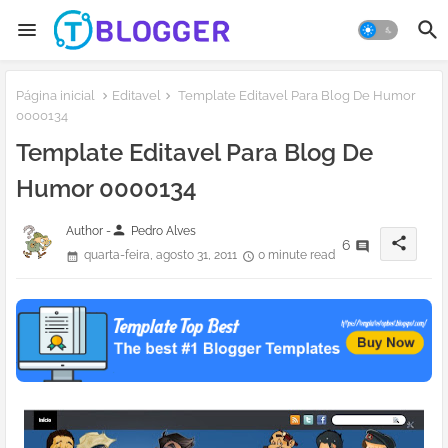
Página inicial
Editavel
Template Editavel Para Blog De Humor
0000134
Template Editavel Para Blog De
Humor 0000134
person
Author -
Pedro Alves
share
6
quarta-feira, agosto 31, 2011
0 minute read