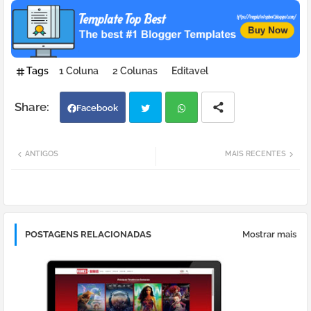
Tags
1 Coluna
2 Colunas
Editavel
Facebook
Twi
Wh
ANTIGOS
MAIS RECENTES
tter
atsa
pp
POSTAGENS RELACIONADAS
Mostrar mais