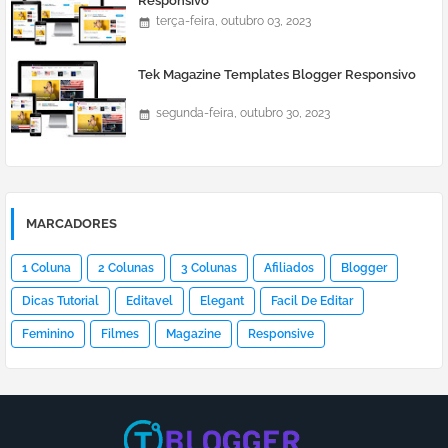
Responsivo
terça-feira, outubro 03, 2023
Tek Magazine Templates Blogger Responsivo
segunda-feira, outubro 30, 2023
MARCADORES
1 Coluna
2 Colunas
3 Colunas
Afiliados
Blogger
Dicas Tutorial
Editavel
Elegant
Facil De Editar
Feminino
Filmes
Magazine
Responsive