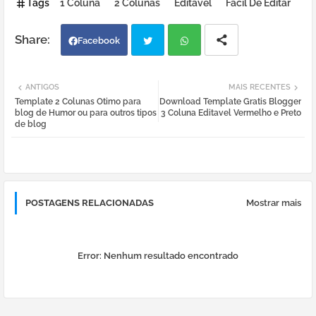
Tags
1 Coluna
2 Colunas
Editavel
Facil De Editar
Facebook
Twi
Wh
ANTIGOS
MAIS RECENTES
Template 2 Colunas Otimo para
Download Template Gratis Blogger
tter
atsa
blog de Humor ou para outros tipos
3 Coluna Editavel Vermelho e Preto
de blog
pp
POSTAGENS RELACIONADAS
Mostrar mais
Error:
Nenhum resultado encontrado