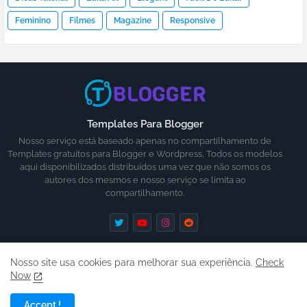
Feminino
Filmes
Magazine
Responsive
Templates Para Blogger
Nosso serviço está baseado apenas no compartilhamento de
Templates gratuitos para Blogger e Wordpress, Todos os modelos
aqui disponibilizados distribuídos uma vez que não somos os
autores dos mesmos e nosso serviço se limita ao
compartilhamento.
Nosso site usa cookies para melhorar sua experiência.
Check
Now
Inicio
Ajuda
Contato
Termos
Accept !