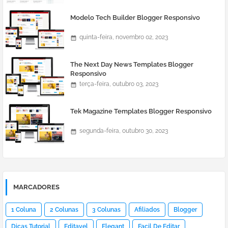
Modelo Tech Builder Blogger Responsivo
quinta-feira, novembro 02, 2023
The Next Day News Templates Blogger
Responsivo
terça-feira, outubro 03, 2023
Tek Magazine Templates Blogger Responsivo
segunda-feira, outubro 30, 2023
MARCADORES
1 Coluna
2 Colunas
3 Colunas
Afiliados
Blogger
Dicas Tutorial
Editavel
Elegant
Facil De Editar