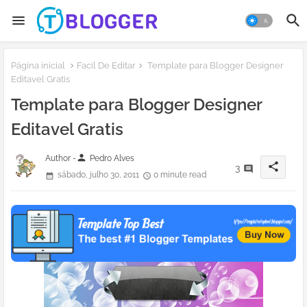
Página inicial
Facil De Editar
Template para Blogger Designer
Editavel Gratis
Template para Blogger Designer
Editavel Gratis
person
Author -
Pedro Alves
share
3
sábado, julho 30, 2011
0 minute read