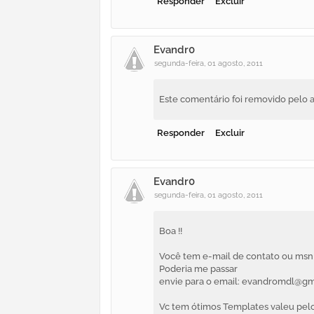
Responder
Excluir
Evandr0
segunda-feira, 01 agosto, 2011
Este comentário foi removido pelo a
Responder
Excluir
Evandr0
segunda-feira, 01 agosto, 2011
Boa !!
Você tem e-mail de contato ou msn
Poderia me passar
envie para o email: evandromdl@g
Vc tem ótimos Templates valeu pelo