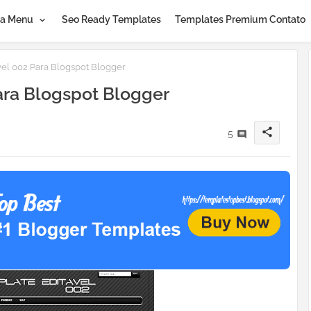
a Menu
Seo Ready Templates
Templates Premium Contato
el 002 Para Blogspot Blogger
ara Blogspot Blogger
share
5