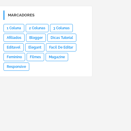
MARCADORES
1 Coluna
2 Colunas
3 Colunas
Afiliados
Blogger
Dicas Tutorial
Editavel
Elegant
Facil De Editar
Feminino
Filmes
Magazine
Responsive