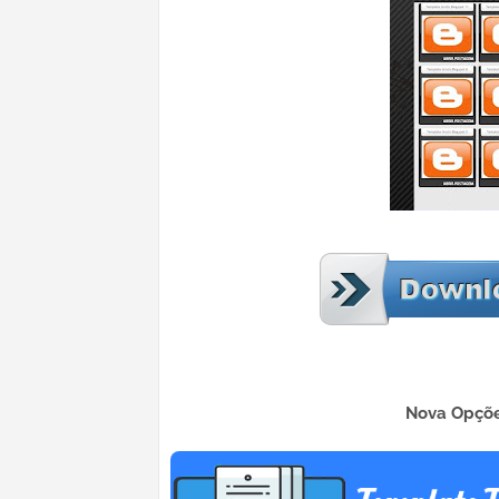
Nova Opçõe