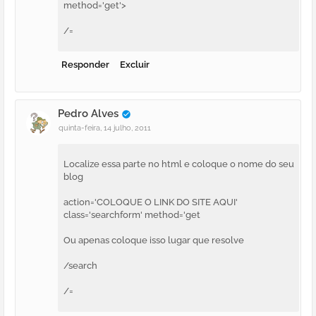
method='get'>
/=
Responder
Excluir
Pedro Alves
quinta-feira, 14 julho, 2011
Localize essa parte no html e coloque o nome do seu
blog
action='COLOQUE O LINK DO SITE AQUI'
class='searchform' method='get
Ou apenas coloque isso lugar que resolve
/search
/=