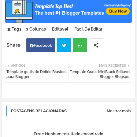
Tags
3 Colunas
Editavel
Facil De Editar
Facebook
Twi
Wh
ANTIGOS
MAIS RECENTES
Template gratis do Delirio Brasfoot
Template Gratis MiniBlack Editavel
tter
atsa
para Blogger
- Blogger Blogspot
pp
POSTAGENS RELACIONADAS
Mostrar mais
Error:
Nenhum resultado encontrado