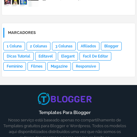
MARCADORES
1 Coluna
2 Colunas
3 Colunas
Afiliados
Blogger
Dicas Tutorial
Editavel
Elegant
Facil De Editar
Feminino
Filmes
Magazine
Responsive
Templates Para Blogger
Nosso serviço está baseado apenas no compartilhamento de
Templates gratuitos para Blogger e Wordpress, Todos os modelos
aqui disponibilizados distribuídos uma vez que não somos os