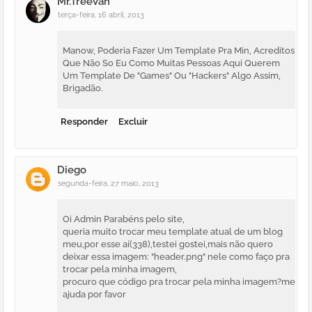
Mr.TreeVah
terça-feira, 16 abril, 2013
Manow, Poderia Fazer Um Template Pra Min, Acreditos
Que Não So Eu Como Muitas Pessoas Aqui Querem
Um Template De "Games" Ou "Hackers" Algo Assim,
Brigadão.
Responder
Excluir
Diego
segunda-feira, 27 maio, 2013
Oi Admin Parabéns pelo site,
queria muito trocar meu template atual de um blog
meu,por esse aí(338),testei gostei,mais não quero
deixar essa imagem: "header.png" nele como faço pra
trocar pela minha imagem,
procuro que código pra trocar pela minha imagem?me
ajuda por favor