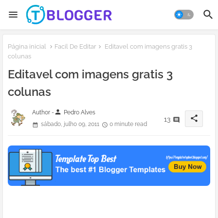
Página inicial
Facil De Editar
Editavel com imagens gratis 3
colunas
Editavel com imagens gratis 3
colunas
person
Author -
Pedro Alves
share
13
sábado, julho 09, 2011
0 minute read