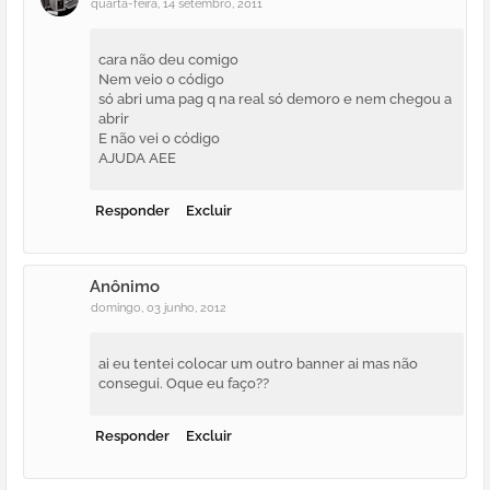
quarta-feira, 14 setembro, 2011
cara não deu comigo
Nem veio o código
só abri uma pag q na real só demoro e nem chegou a
abrir
E não vei o código
AJUDA AEE
Responder
Excluir
Anônimo
domingo, 03 junho, 2012
ai eu tentei colocar um outro banner ai mas não
consegui. Oque eu faço??
Responder
Excluir