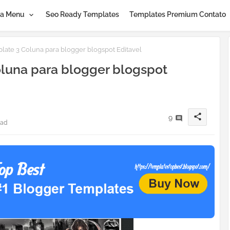
a Menu
Seo Ready Templates
Templates Premium Contato
te 3 Coluna para blogger blogspot Editavel
luna para blogger blogspot
share
9
ead