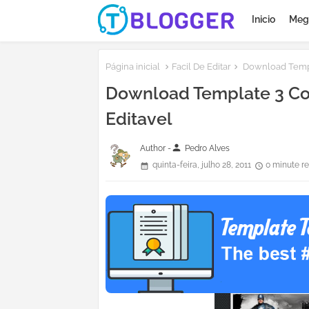
Inicio
Meg
Página inicial
Facil De Editar
Download Templa
Download Template 3 Co
Editavel
person
Author -
Pedro Alves
quinta-feira, julho 28, 2011
0 minute r