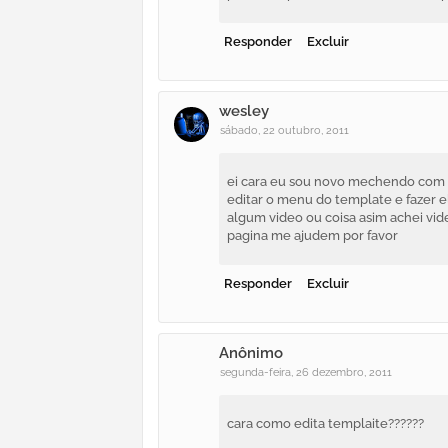
Responder
Excluir
wesley
sábado, 22 outubro, 2011
ei cara eu sou novo mechendo com b
editar o menu do template e fazer 
algum video ou coisa asim achei vi
pagina me ajudem por favor
Responder
Excluir
Anônimo
segunda-feira, 26 dezembro, 2011
cara como edita templaite??????