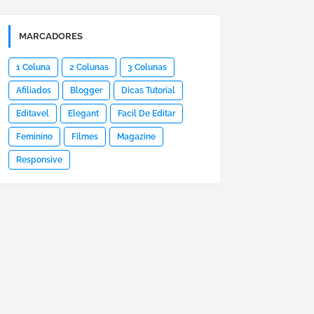
MARCADORES
1 Coluna
2 Colunas
3 Colunas
Afiliados
Blogger
Dicas Tutorial
Editavel
Elegant
Facil De Editar
Feminino
Filmes
Magazine
Responsive