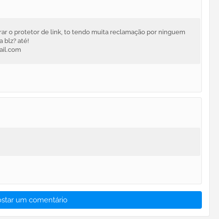
rar o protetor de link, to tendo muita reclamação por ninguem
 blz? até!
ail.com
ostar um comentário