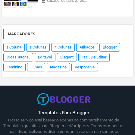
sábado, outubro 27, 2012
MARCADORES
1 Coluna
2 Colunas
3 Colunas
Afiliados
Blogger
Dicas Tutorial
Editavel
Elegant
Facil De Editar
Feminino
Filmes
Magazine
Responsive
Templates Para Blogger
Nosso serviço está baseado apenas no compartilhamento de
Templates gratuitos para Blogger e Wordpress, Todos os modelos
aqui disponibilizados distribuídos uma vez que não somos os