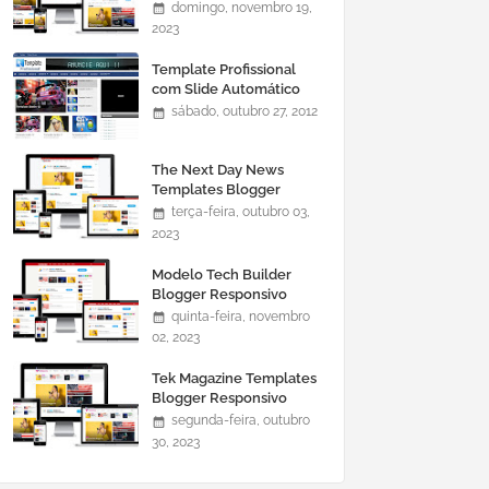
domingo, novembro 19,
2023
Template Profissional
com Slide Automático
0465
sábado, outubro 27, 2012
The Next Day News
Templates Blogger
Responsivo
terça-feira, outubro 03,
2023
Modelo Tech Builder
Blogger Responsivo
quinta-feira, novembro
02, 2023
Tek Magazine Templates
Blogger Responsivo
segunda-feira, outubro
30, 2023