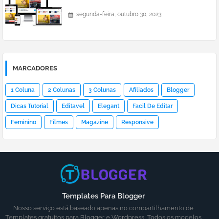
segunda-feira, outubro 30, 2023
MARCADORES
1 Coluna
2 Colunas
3 Colunas
Afiliados
Blogger
Dicas Tutorial
Editavel
Elegant
Facil De Editar
Feminino
Filmes
Magazine
Responsive
Templates Para Blogger
Nosso serviço está baseado apenas no compartilhamento de
Templates gratuitos para Blogger e Wordpress, Todos os modelos