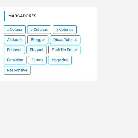
MARCADORES
1 Coluna
2 Colunas
3 Colunas
Afiliados
Blogger
Dicas Tutorial
Editavel
Elegant
Facil De Editar
Feminino
Filmes
Magazine
Responsive