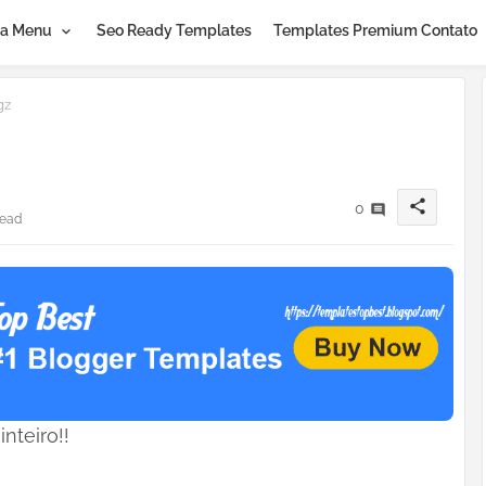
a Menu
Seo Ready Templates
Templates Premium Contato
gz
share
0
read
nteiro!!