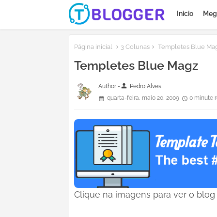
Inicio
Meg
Página inicial
3 Colunas
Templetes Blue Ma
Templetes Blue Magz
person
Author -
Pedro Alves
quarta-feira, maio 20, 2009
0 minute 
Clique na imagens para ver o blog i