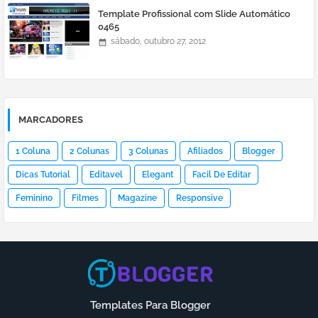
Template Profissional com Slide Automático
0465
sábado, outubro 27, 2012
MARCADORES
1 Coluna
2 Colunas
3 Colunas
Afiliados
Blogger
Dicas Tutorial
Editavel
Elegant
Facil De Editar
Feminino
Filmes
Magazine
Responsive
Templates Para Blogger