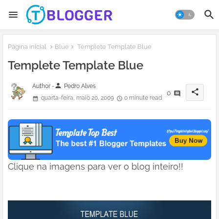
Página inicial
Blue
Templete Template Blue
Templete Template Blue
person
Author -
Pedro Alves
share
0
quarta-feira, maio 20, 2009
0 minute read
Clique na imagens para ver o blog inteiro!!