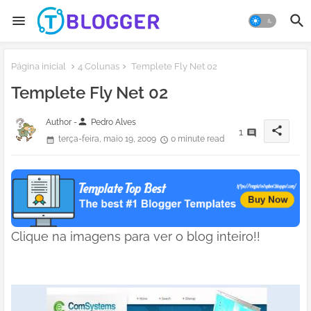
Página inicial
4 Colunas
Templete Fly Net 02
Templete Fly Net 02
person
Author -
Pedro Alves
share
1
terça-feira, maio 19, 2009
0 minute read
Clique na imagens para ver o blog inteiro!!