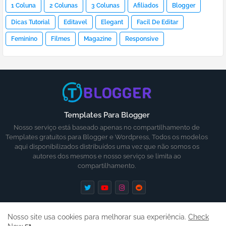
1 Coluna
2 Colunas
3 Colunas
Afiliados
Blogger
Dicas Tutorial
Editavel
Elegant
Facil De Editar
Feminino
Filmes
Magazine
Responsive
Templates Para Blogger
Nosso serviço está baseado apenas no compartilhamento de
Templates gratuitos para Blogger e Wordpress, Todos os modelos
aqui disponibilizados distribuídos uma vez que não somos os
autores dos mesmos e nosso serviço se limita ao
compartilhamento.
Nosso site usa cookies para melhorar sua experiência.
Check