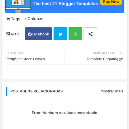
Tags
4 Colunas
Facebook
Twi
Wh
ANTIGOS
MAIS RECENTES
Templete Green Leaves
Templete Gagan84 3c
tter
atsa
pp
POSTAGENS RELACIONADAS
Mostrar mais
Error:
Nenhum resultado encontrado